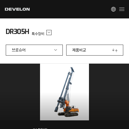
DR305H
특수장비
브로슈어
제품비교