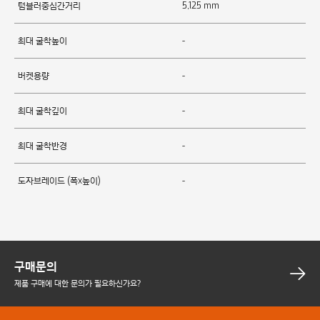
텀블러중심간거리
5,125 mm
최대 굴착높이
-
버켓용량
-
최대 굴착깊이
-
최대 굴착반경
-
도자브레이드 (폭x높이)
-
구매문의
제품 구매에 대한 문의가 필요하신가요?