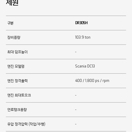
제원
구분
DR305H
장비중량
103.9 ton
최대 덤프높이
-
엔진 모델명
Scania DC13
엔진 정격출력
400 / 1,800 ps / rpm
엔진 최대토오크
-
연료탱크용량
-
유압 정격압력 (작업/주행)
-