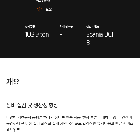
주요 활용범위
토목
장비중량
최대 덤프높이
엔진 모델명
103.9 ton
-
Scania DC1
3
개요
장비 절감 및 생산성 향상
다양한 기초공사 공법을 하나의 장비로 연속 시공, 현장 효율 극대화
운영비, 인건비,
공간까지 한 번에 절감
최적화 설계 기반 국산화로 합리적인 유지비용과 빠른 서비스
네트워크