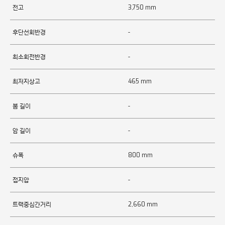
전고
3,750 mm
후단선회반경
-
최소회전반경
-
최저지상고
465 mm
붐 길이
-
암 길이
-
슈폭
800 mm
접지압
-
트랙중심간거리
2,660 mm