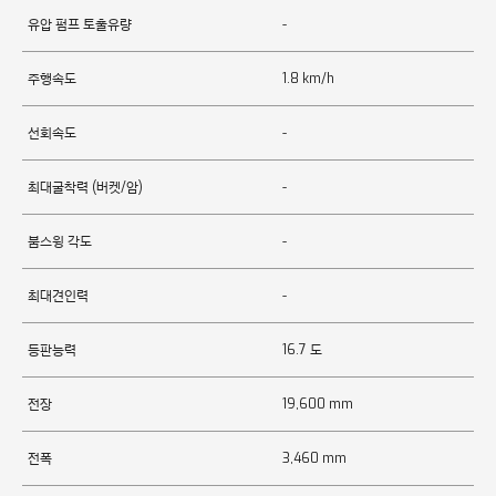
유압 펌프 토출유량
-
주행속도
1.8 km/h
선회속도
-
최대굴착력 (버켓/암)
-
붐스윙 각도
-
최대견인력
-
등판능력
16.7 도
전장
19,600 mm
전폭
3,460 mm