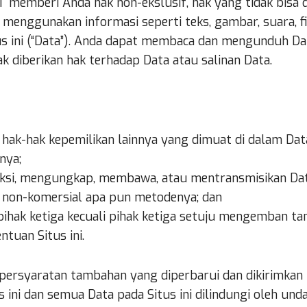
mberi Anda hak non-ekslusif, hak yang tidak bisa d
enggunakan informasi seperti teks, gambar, suara, fil
us ini (“Data”). Anda dapat membaca dan mengunduh D
ak diberikan hak terhadap Data atau salinan Data.
n hak-hak kepemilikan lainnya yang dimuat di dalam Da
nya;
ksi, mengungkap, membawa, atau mentransmisikan Da
 non-komersial apa pun metodenya; dan
pihak ketiga kecuali pihak ketiga setuju mengemban t
tuan Situs ini.
ersyaratan tambahan yang diperbarui dan dikirimkan p
s ini dan semua Data pada Situs ini dilindungi oleh und