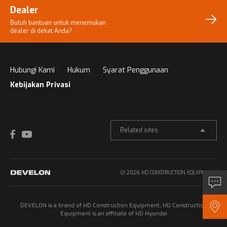
Dealer
Butuh bantuan untuk menemukan
dealer di dekat Anda?
Hubungi Kami
Hukum
Syarat Penggunaan
Kebijakan Privasi
Related sites
ⓒ 2026 HD CONSTRUCTION EQUIPMENT.
Pertanyaan
DEVELON is a brand of HD Construction Equipment; HD Construction
Dealer
Equipment is an affiliate of HD Hyundai