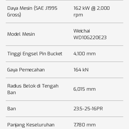
Daya Mesin (SAE J1995
162 kW @ 2,000
Gross)
rpm
Weichai
Model Mesin
WD10G220E23
Tinggi Engsel Pin Bucket
4,100 mm
Gaya Pemecahan
164 kN
Radius Belok di Tengah
6,015 mm
Ban
Ban
23.5-25-16PR
Panjang Keseluruhan
7,780 mm