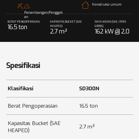
Konstruksi umum
Penambangan/Penggali
an
BERAT PENGOPERASIAN
KAPASITAS BUCKET (SAE
DAYA MESIN (SAE J1995
16.5 ton
HEAPED)
GROSS)
2.7 m³
162 kW @ 2,0
00 rpm
Spesifikasi
Klasifikasi
SD300N
Berat Pengoperasian
16.5 ton
Kapasitas Bucket (SAE
2.7 m³
HEAPED)