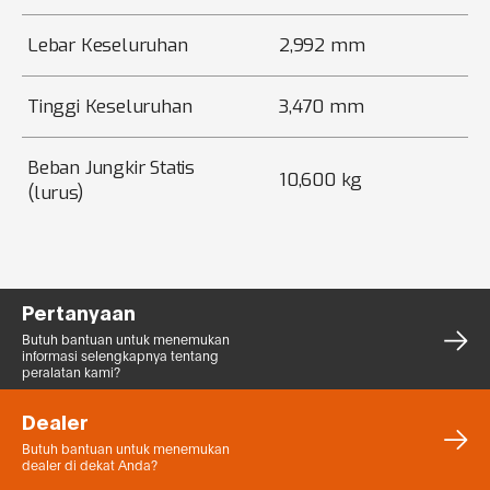
Lebar Keseluruhan
2,992 mm
Tinggi Keseluruhan
3,470 mm
Beban Jungkir Statis
10,600 kg
(lurus)
Pertanyaan
Butuh bantuan untuk menemukan
informasi selengkapnya tentang
peralatan kami?
Dealer
Butuh bantuan untuk menemukan
dealer di dekat Anda?