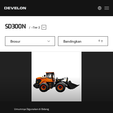
SD300N
/
~Tier 2
Brosur
Bandingkan
Umumnya Digunakan di Bidang