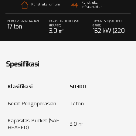
Konstruksi
Konstruksi umum
Infrastruktur
BERAT PENGOPERASIAN
KAPASITAS BUCKET (SAE
DAYA MESIN (SAE J1995
17 ton
HEAPED)
GROSS)
3.0 ㎥
162 kW (220
ps) @ 2,000 r
pm
Spesifikasi
Klasifikasi
SD300
Berat Pengoperasian
17 ton
Kapasitas Bucket (SAE
3.0 ㎥
HEAPED)