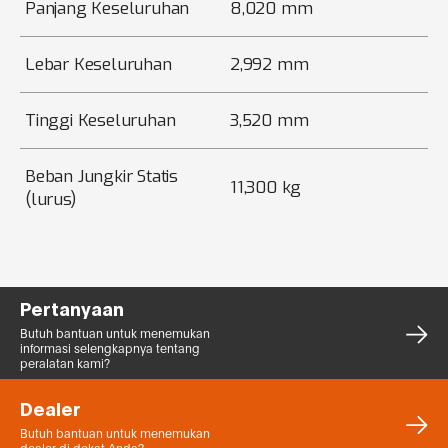
Panjang Keseluruhan
8,020 mm
Lebar Keseluruhan
2,992 mm
Tinggi Keseluruhan
3,520 mm
Beban Jungkir Statis
11,300 kg
(lurus)
Pertanyaan
Butuh bantuan untuk menemukan
informasi selengkapnya tentang
peralatan kami?
Dealer
Butuh bantuan untuk menemukan
dealer di dekat Anda?