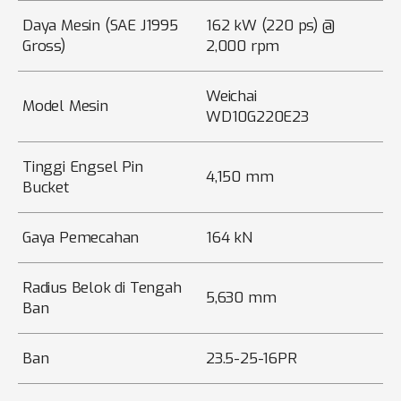
Daya Mesin (SAE J1995
162 kW (220 ps) @
Gross)
2,000 rpm
Weichai
Model Mesin
WD10G220E23
Tinggi Engsel Pin
4,150 mm
Bucket
Gaya Pemecahan
164 kN
Radius Belok di Tengah
5,630 mm
Ban
Ban
23.5-25-16PR