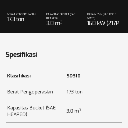
BERAT PENGOPERASIAN
KAPASITAS BUCKET (SAE
DAYA MESIN (SAE J1995
17.3 ton
HEAPED)
GROSS)
3.0 m³
160 kW (217P
S) @ 2,000 rp
m
Spesifikasi
Klasifikasi
SD310
Berat Pengoperasian
17.3 ton
Kapasitas Bucket (SAE
3.0 m³
HEAPED)