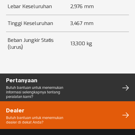
Lebar Keseluruhan
2,976 mm
Tinggi Keseluruhan
3,467 mm
Beban Jungkir Statis
13,300 kg
(lurus)
Pertanyaan
Butuh bantuan untuk menemukan
informasi selengkapnya tentang
peralatan kami?
Dealer
Butuh bantuan untuk menemukan
dealer di dekat Anda?