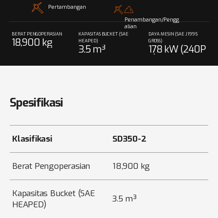
Pertambangan
Penambangan/Pengg
alian
BERAT PENGOPERASIAN
KAPASITAS BUCKET (SAE
DAYA MESIN (SAE J1995
18,900 kg
HEAPED)
GROSS)
3.5 m³
178 kW (240P
S) @ 2,000 rp
m
Spesifikasi
Klasifikasi
SD350-2
Berat Pengoperasian
18,900 kg
Kapasitas Bucket (SAE
3.5 m³
HEAPED)