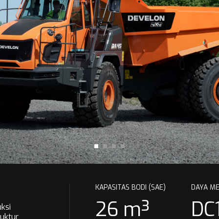
KAPASITAS BODI (SAE)
DAYA MES
26 m³
DC
ksi
ruktur