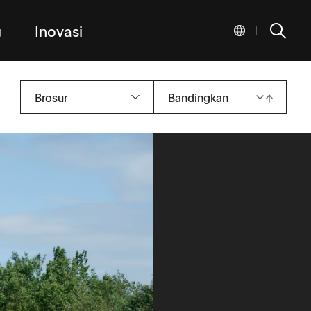
g
Inovasi
|
Brosur
Bandingkan