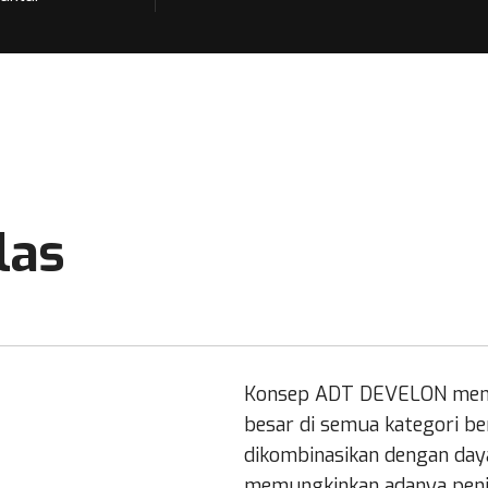
las
Konsep ADT DEVELON mena
besar di semua kategori b
dikombinasikan dengan daya
memungkinkan adanya penin