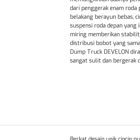
dari penggerak enam rod
belakang berayun bebas, ci
suspensi roda depan yang 
miring memberikan stabili
distribusi bobot yang sama
Dump Truck DEVELON diran
sangat sulit dan bergerak 
Berkat desain unik cincin p