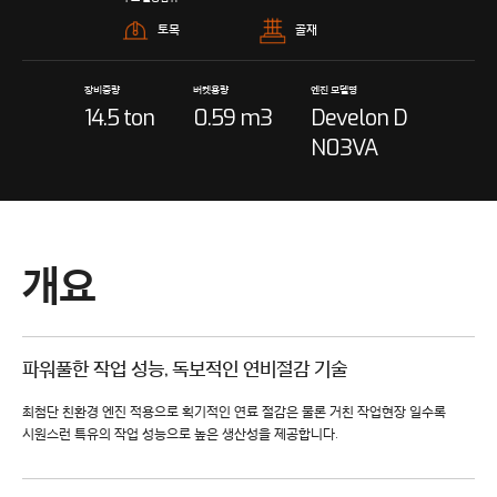
토목
골재
장비중량
버켓용량
엔진 모델명
14.5 ton
0.59 m3
Develon D
N03VA
개요
파워풀한 작업 성능, 독보적인 연비절감 기술
최첨단 친환경 엔진 적용으로 획기적인 연료 절감은 물론 거친 작업현장 일수록
시원스런 특유의 작업 성능으로 높은 생산성을 제공합니다.