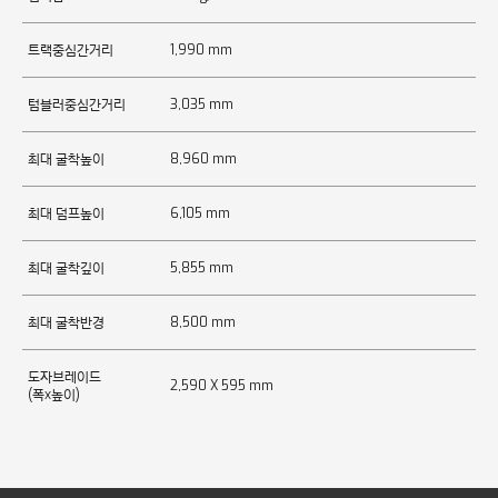
트랙중심간거리
1,990 mm
텀블러중심간거리
3,035 mm
최대 굴착높이
8,960 mm
최대 덤프높이
6,105 mm
최대 굴착깊이
5,855 mm
최대 굴착반경
8,500 mm
도자브레이드
2,590 X 595 mm
(폭x높이)