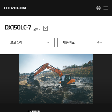
DX150LC-7
굴착기
브로슈어
제품비교
주요 활용범위