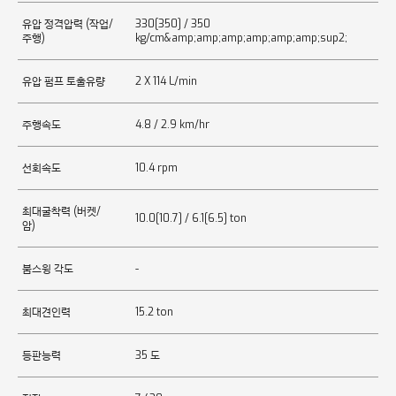
유압 정격압력 (작업/
330[350] / 350
주행)
kg/cm&amp;amp;amp;amp;amp;amp;sup2;
유압 펌프 토출유량
2 X 114 L/min
주행속도
4.8 / 2.9 km/hr
선회속도
10.4 rpm
최대굴착력 (버켓/
10.0[10.7] / 6.1[6.5] ton
암)
붐스윙 각도
-
최대견인력
15.2 ton
등판능력
35 도