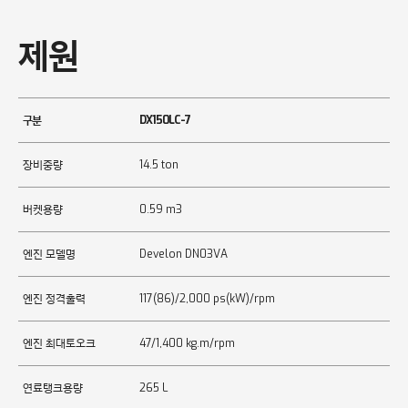
제원
구분
DX150LC-7
장비중량
14.5 ton
버켓용량
0.59 m3
엔진 모델명
Develon DN03VA
엔진 정격출력
117(86)/2,000 ps(kW)/rpm
엔진 최대토오크
47/1,400 kg.m/rpm
연료탱크용량
265 L