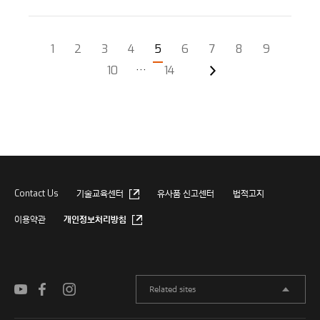
1
2
3
4
5
6
7
8
9
10
···
14
Contact Us
기술교육센터
유사품 신고센터
법적고지
이용약관
개인정보처리방침
Related sites