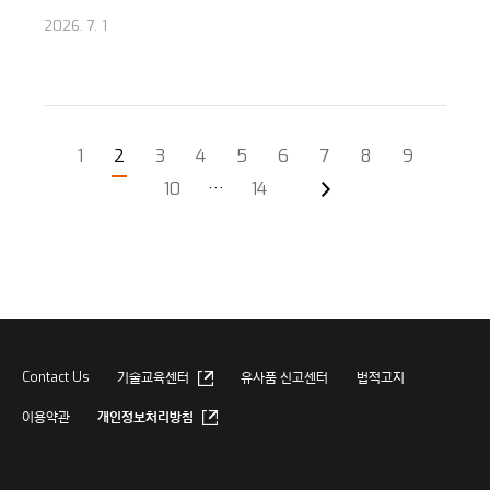
2026. 7. 1
1
2
3
4
5
6
7
8
9
10
···
14
Contact Us
기술교육센터
유사품 신고센터
법적고지
이용약관
개인정보처리방침