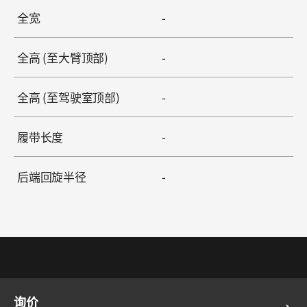
全宽
-
全高 (至大臂顶部)
-
全高 (至驾驶室顶部)
-
履带长度
-
后端回旋半径
-
询价